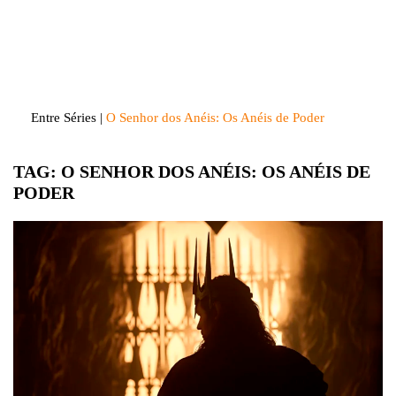
Skip
to
Entre Séries
Entretenha-se!
content
Entre Séries
|
O Senhor dos Anéis: Os Anéis de Poder
TAG:
O SENHOR DOS ANÉIS: OS ANÉIS DE
PODER