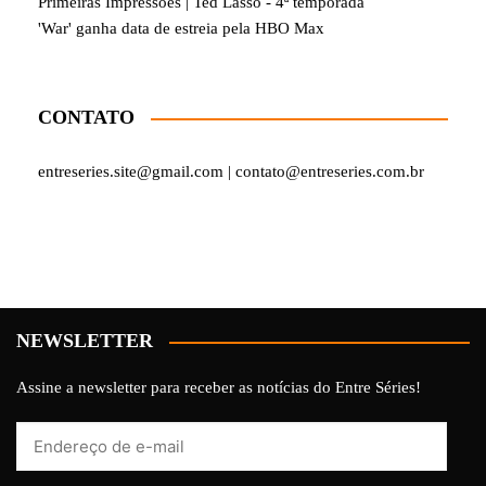
Primeiras Impressões | Ted Lasso - 4ª temporada
'War' ganha data de estreia pela HBO Max
CONTATO
entreseries.site@gmail.com | contato@entreseries.com.br
NEWSLETTER
Assine a newsletter para receber as notícias do Entre Séries!
Endereço
de