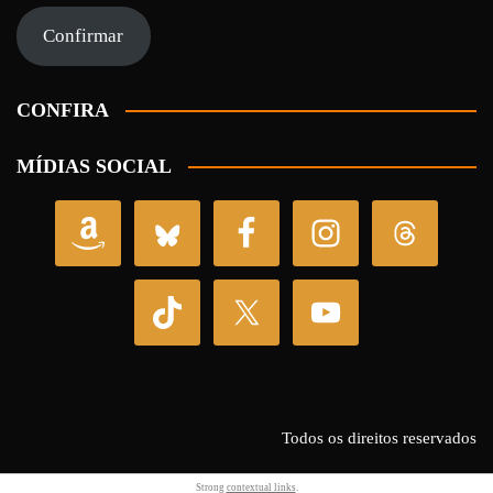
e-
mail
Confirmar
CONFIRA
MÍDIAS SOCIAL
Todos os direitos reservados
Strong
contextual links
.