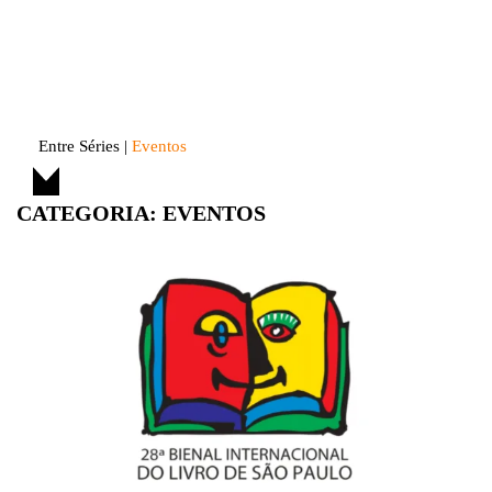
Skip
to
Entre Séries
Entretenha-se!
content
Entre Séries
|
Eventos
CATEGORIA:
EVENTOS