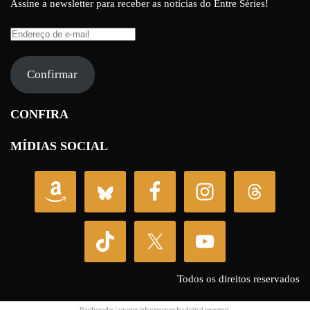
Assine a newsletter para receber as notícias do Entre Séries!
Endereço
de
e-
Confirmar
mail
CONFIRA
MÍDIAS SOCIAL
Todos os direitos reservados
Nordicnodes | smarter infrastructure for
digital operators
.