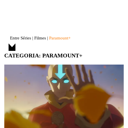
Skip
to
Entre Séries
Entretenha-se!
content
Entre Séries
|
Filmes
|
Paramount+
CATEGORIA:
PARAMOUNT+