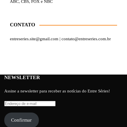
ABC, CBS, FOX e NBC
CONTATO
entreseries.site@gmail.com | contato@entreseries.com.br
NEWSLETTER
Assine a newsletter para receber as notícias do Entre Séries!
Endereço
de
e-
Confirmar
mail