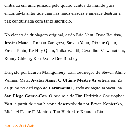
embarca em uma jornada pelo quatro cantos do mundo para
encontrá-lo antes que caia nas mãos erradas e ameace destruir a
paz conquistada com tanto sacrifício.
No elenco de dublagem original, estão Eric Nam, Dave Bautista,
Jessica Matten, Román Zaragoza, Steven Yeun, Dionne Quan,
Freida Pinto, Ke Huy Quan, Taika Waititi, Geraldine Viswanathan,
Ronny Chieng, Ken Jeon e Dee Bradley.
Dirigido por Lauren Montgomery, com codireção de Steven Ahn e
William Mata,
Avatar Aang: O Último Mestre Ar
estreia em
25
de julho
no catálogo do
Paramount+
, após exibição especial na
San Diego Comic-Con
. O roteiro é de Tim Hedrick e Christopher
Yost, a partir de uma história desenvolvida por Bryan Konietzko,
Michael Dante DiMartino, Tim Hedrick e Kenneth Lin.
Source: JustWatch