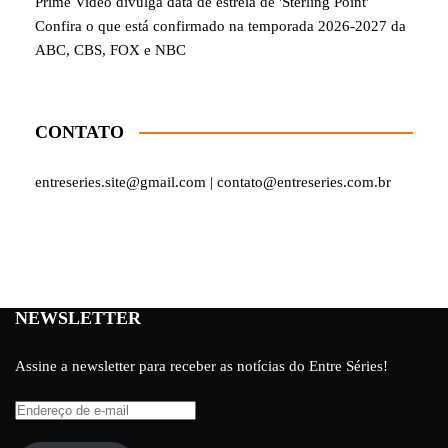
Prime Video divulga data de estreia de 'Sterling Point'
Confira o que está confirmado na temporada 2026-2027 da
ABC, CBS, FOX e NBC
CONTATO
entreseries.site@gmail.com | contato@entreseries.com.br
NEWSLETTER
Assine a newsletter para receber as notícias do Entre Séries!
Endereço
de