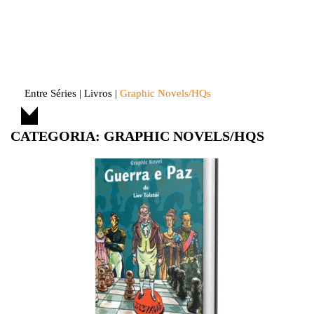
Skip
to
Entre Séries
Entretenha-se!
content
Entre Séries
|
Livros
|
Graphic Novels/HQs
CATEGORIA:
GRAPHIC NOVELS/HQS