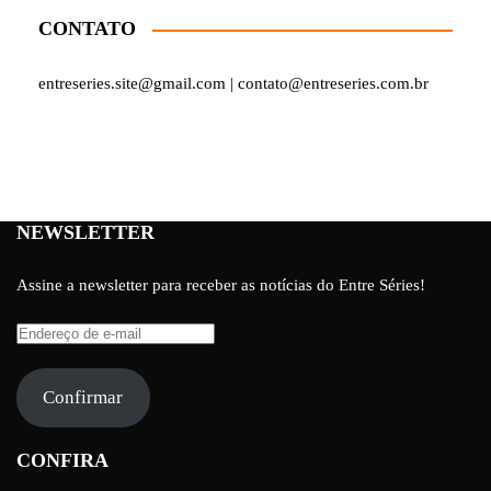
CONTATO
entreseries.site@gmail.com | contato@entreseries.com.br
NEWSLETTER
Assine a newsletter para receber as notícias do Entre Séries!
Endereço
de
e-
Confirmar
mail
CONFIRA