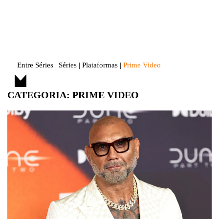
Skip
to
Entre Séries
Entretenha-se!
content
Entre Séries
|
Séries
|
Plataformas
|
Prime Video
CATEGORIA:
PRIME VIDEO