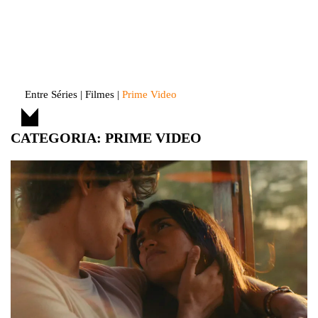
Skip
to
Entre Séries
Entretenha-se!
content
Entre Séries
|
Filmes
|
Prime Video
CATEGORIA:
PRIME VIDEO