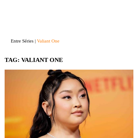
Skip
to
Entre Séries
Entretenha-se!
content
Entre Séries
|
Valiant One
TAG:
VALIANT ONE