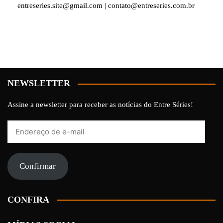
entreseries.site@gmail.com | contato@entreseries.com.br
NEWSLETTER
Assine a newsletter para receber as notícias do Entre Séries!
Endereço
de
e-
mail
Confirmar
CONFIRA