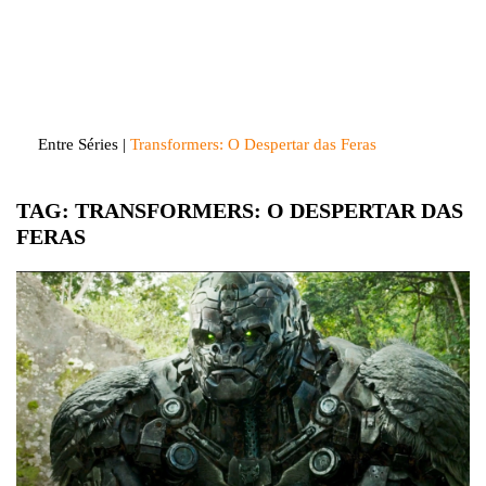
Skip
to
Entre Séries
Entretenha-se!
content
Entre Séries
|
Transformers: O Despertar das Feras
TAG:
TRANSFORMERS: O DESPERTAR DAS
FERAS