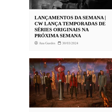
EUROPA
LANÇAMENTOS DA SEMANA |
FOX | F
CW LANÇA TEMPORADAS DE
GLOBOP
SÉRIES ORIGINAIS NA
PRÓXIMA SEMANA
HBO | 
Ana Guedes
30/03/2024
INFANT
NBC
NETFLI
OUTROS
PARAMO
PEACOC
PRIME 