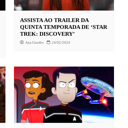
ASSISTA AO TRAILER DA
X
QUINTA TEMPORADA DE ‘STAR
LAY
TREK: DISCOVERY’
HBO MAX
Ana Guedes
24/02/2024
O-JUVENIL
X
UNT+
K
VIDEO