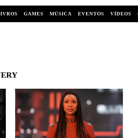
LIVROS
GAMES
MÚSICA
EVENTOS
VÍDEOS
LIVROS
FILMES
MÚSICA
SHOWS
Entre Séries
GRAPHIC NOVELS/HQS
APPLE TV
SÉRIES
MANGÁ
GLOBOPLAY
MC+
HBO MAX
AS
VERY
NETFLIX
TV
PARAMOUNT+
PRIME VIDEO
+