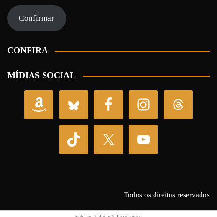
e-
mail
Confirmar
CONFIRA
MÍDIAS SOCIAL
Todos os direitos reservados
Scale your traffic with free
ad swaps
.