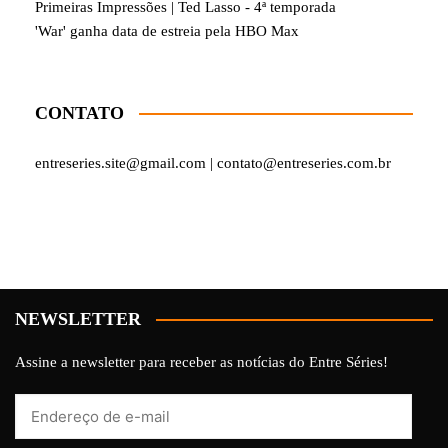
Primeiras Impressões | Ted Lasso - 4ª temporada
'War' ganha data de estreia pela HBO Max
CONTATO
entreseries.site@gmail.com | contato@entreseries.com.br
NEWSLETTER
Assine a newsletter para receber as notícias do Entre Séries!
Endereço
de