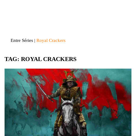
Skip
to
Entre Séries
Entretenha-se!
content
Entre Séries
|
Royal Crackers
TAG:
ROYAL CRACKERS