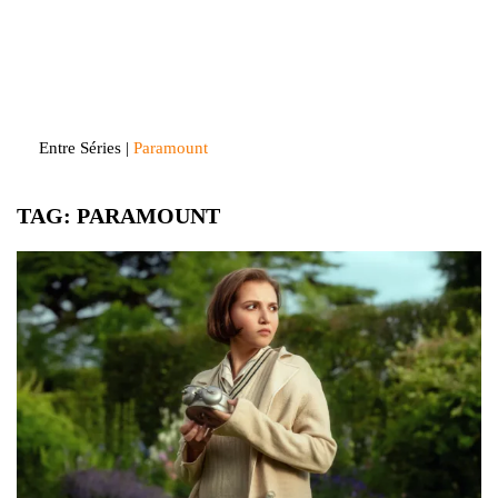
Skip
to
Entre Séries
Entretenha-se!
content
Entre Séries
|
Paramount
TAG:
PARAMOUNT