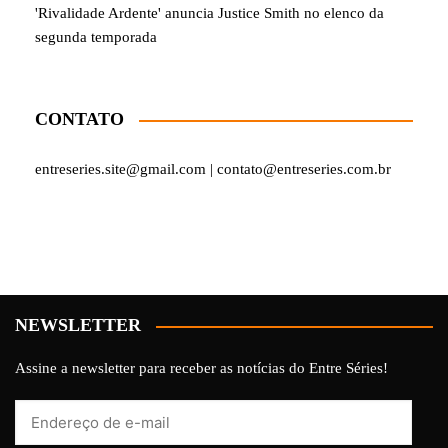
'Rivalidade Ardente' anuncia Justice Smith no elenco da
segunda temporada
CONTATO
entreseries.site@gmail.com | contato@entreseries.com.br
NEWSLETTER
Assine a newsletter para receber as notícias do Entre Séries!
Endereço
de