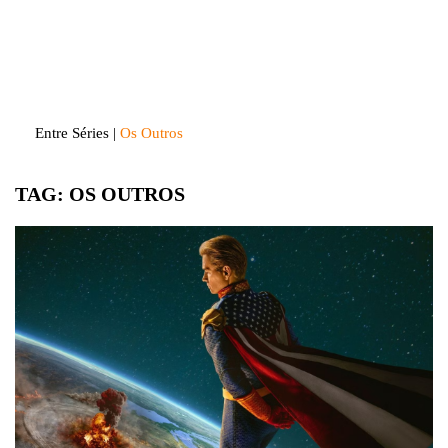
Skip
to
Entre Séries
Entretenha-se!
content
Entre Séries
|
Os Outros
TAG:
OS OUTROS