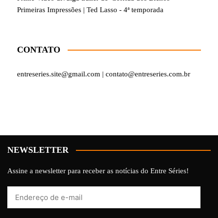
Primeiras Impressões | Ted Lasso - 4ª temporada
CONTATO
entreseries.site@gmail.com | contato@entreseries.com.br
NEWSLETTER
Assine a newsletter para receber as notícias do Entre Séries!
Endereço
de
e-