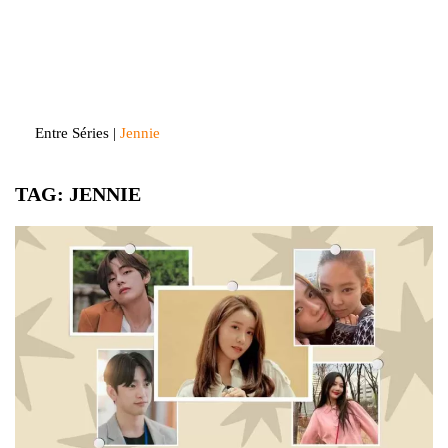
Skip
to
Entre Séries
Entretenha-se!
content
Entre Séries
|
Jennie
TAG:
JENNIE