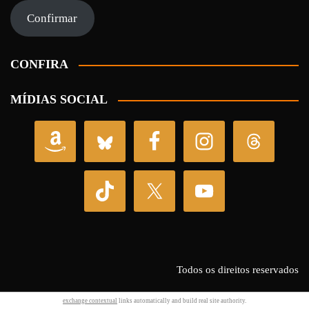
mail
Confirmar
CONFIRA
MÍDIAS SOCIAL
Todos os direitos reservados
exchange contextual
links automatically and build real site authority.