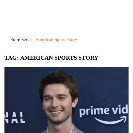
Skip
to
Entre Séries
Entretenha-se!
content
Entre Séries
|
American Sports Story
TAG:
AMERICAN SPORTS STORY