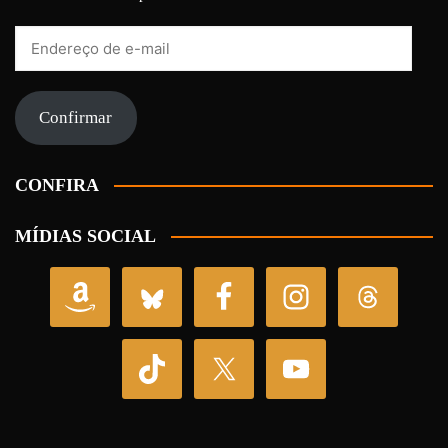
Endereço
de
e-
mail
Confirmar
CONFIRA
MÍDIAS SOCIAL