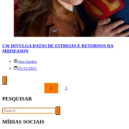
CW DIVULGA DATAS DE ESTREIAS E RETORNOS DA
MIDSEASON
Ana Guedes
05/11/2021
PAGINAÇÃO
1
2
DE
POSTS
PESQUISAR
MÍDIAS SOCIAIS