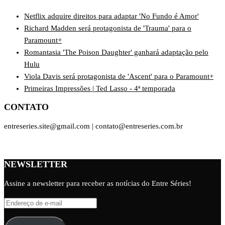
Netflix adquire direitos para adaptar 'No Fundo é Amor'
Richard Madden será protagonista de 'Trauma' para o
Paramount+
Romantasia 'The Poison Daughter' ganhará adaptação pelo
Hulu
Viola Davis será protagonista de 'Ascent' para o Paramount+
Primeiras Impressões | Ted Lasso - 4ª temporada
CONTATO
entreseries.site@gmail.com | contato@entreseries.com.br
NEWSLETTER
Assine a newsletter para receber as notícias do Entre Séries!
Endereço
de