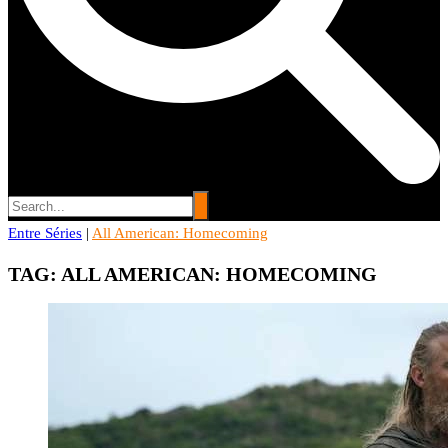
Entre Séries
Entre Séries
|
All American: Homecoming
Entretenha-se!
TAG:
ALL AMERICAN: HOMECOMING