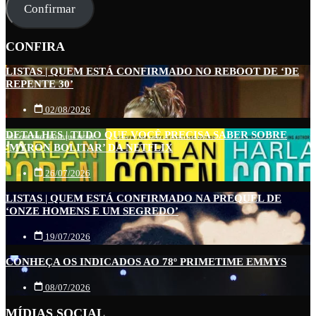
e-
Confirmar
mail
CONFIRA
LISTAS | QUEM ESTÁ CONFIRMADO NO REBOOT DE ‘DE
REPENTE 30’
02/08/2026
DETALHES | TUDO QUE VOCÊ PRECISA SABER SOBRE
‘MYRON BOLITAR’ DA NETFLIX
26/07/2026
LISTAS | QUEM ESTÁ CONFIRMADO NA PREQUEL DE
‘ONZE HOMENS E UM SEGREDO’
19/07/2026
CONHEÇA OS INDICADOS AO 78º PRIMETIME EMMYS
08/07/2026
MÍDIAS SOCIAL