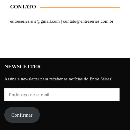
CONTATO
entreseries.site@gmail.com | contato@entreseries.com.br
NEWSLETTER
Assine a newsletter para receber as notícias do Entre Séries!
Endereço
de
e-
mail
Confirmar