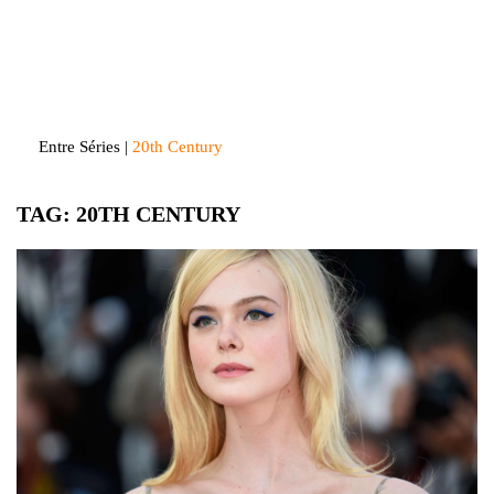
Skip
to
Entre Séries
Entretenha-se!
content
Entre Séries
|
20th Century
TAG:
20TH CENTURY