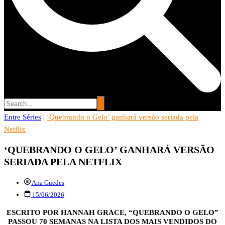
Entre Séries
Entre Séries
|
‘Quebrando o Gelo’ ganhará versão seriada pela
Entretenha-se!
Netflix
‘QUEBRANDO O GELO’ GANHARÁ VERSÃO
SERIADA PELA NETFLIX
Ana Guedes
15/06/2026
ESCRITO POR HANNAH GRACE, “QUEBRANDO O GELO”
PASSOU 70 SEMANAS NA LISTA DOS MAIS VENDIDOS DO