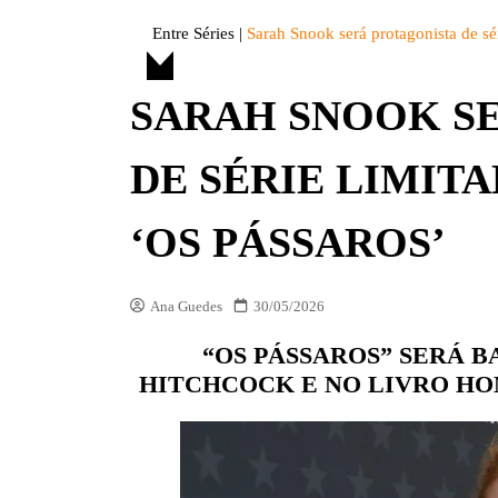
DIVERSOS
Entre Séries
|
Sarah Snook será protagonista de sé
ENTRE FATOS
SARAH SNOOK S
ENTREVISTAS
ESPECIAL
DE SÉRIE LIMIT
LISTAS
OPINIÃO
‘OS PÁSSAROS’
VITRINE
Ana Guedes
30/05/2026
PREMIAÇÕES
“OS PÁSSAROS” SERÁ 
HITCHCOCK E NO LIVRO HO