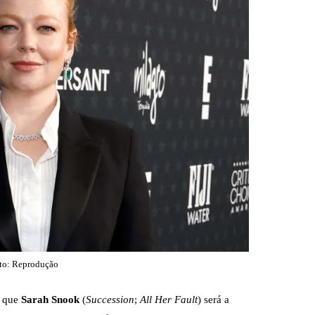
PARAMOUNT+
PEACOCK
PRIME VIDEO
to: Reprodução
, que
Sarah Snook
(
Succession
;
All Her Fault
) será a