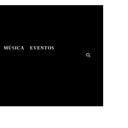
MÚSICA
EVENTOS
ES
MÚSICA
SHOWS
HQS
ES