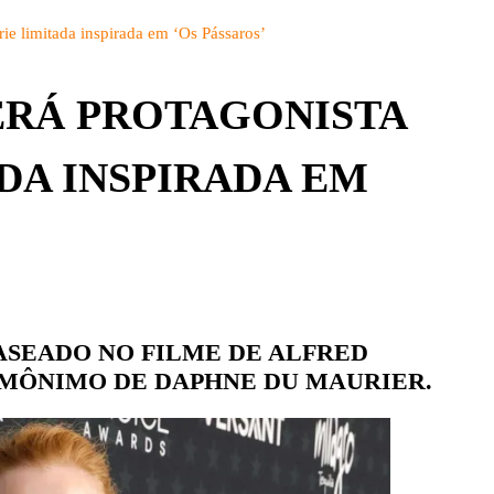
BRASIL
DETALHES
rie limitada inspirada em ‘Os Pássaros’
CBS
PARQUES
CW
ERÁ PROTAGONISTA
PEÇAS
DISNEY+
ADA INSPIRADA EM
EUROPA
FOX | FX
GLOBOPLAY
HBO | HBO MAX
INFANTO-JUVENIL
BASEADO NO FILME DE ALFRED
MÔNIMO DE DAPHNE DU MAURIER.
NBC
NETFLIX
OUTROS