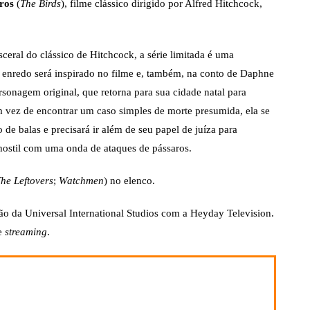
ros
(
The Birds
), filme clássico dirigido por Alfred Hitchcock,
eral do clássico de Hitchcock, a série limitada é uma
O enredo será inspirado no filme e, também, na conto de Daphne
onagem original, que retorna para sua cidade natal para
m vez de encontrar um caso simples de morte presumida, ela se
e balas e precisará ir além de seu papel de juíza para
 hostil com uma onda de ataques de pássaros.
he Leftovers
;
Watchmen
) no elenco.
o da Universal International Studios com a Heyday Television.
de
streaming
.