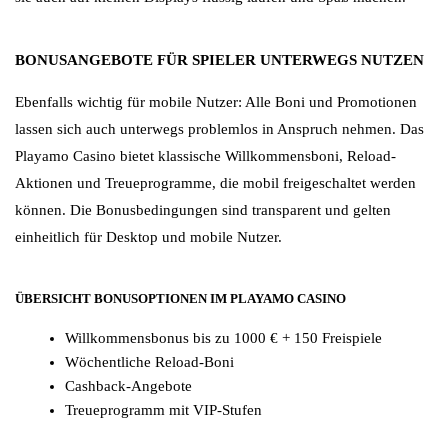
BONUSANGEBOTE FÜR SPIELER UNTERWEGS NUTZEN
Ebenfalls wichtig für mobile Nutzer: Alle Boni und Promotionen
lassen sich auch unterwegs problemlos in Anspruch nehmen. Das
Playamo Casino bietet klassische Willkommensboni, Reload-
Aktionen und Treueprogramme, die mobil freigeschaltet werden
können. Die Bonusbedingungen sind transparent und gelten
einheitlich für Desktop und mobile Nutzer.
ÜBERSICHT BONUSOPTIONEN IM PLAYAMO CASINO
Willkommensbonus bis zu 1000 € + 150 Freispiele
Wöchentliche Reload-Boni
Cashback-Angebote
Treueprogramm mit VIP-Stufen