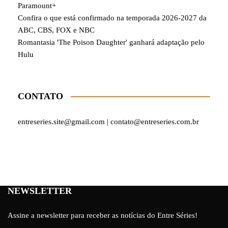
Paramount+
Confira o que está confirmado na temporada 2026-2027 da
ABC, CBS, FOX e NBC
Romantasia 'The Poison Daughter' ganhará adaptação pelo
Hulu
CONTATO
entreseries.site@gmail.com | contato@entreseries.com.br
NEWSLETTER
Assine a newsletter para receber as notícias do Entre Séries!