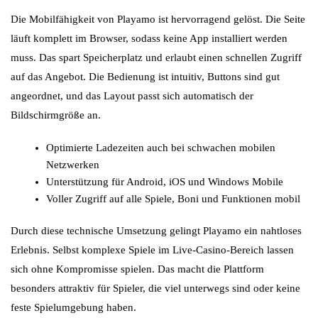
Die Mobilfähigkeit von Playamo ist hervorragend gelöst. Die Seite
läuft komplett im Browser, sodass keine App installiert werden
muss. Das spart Speicherplatz und erlaubt einen schnellen Zugriff
auf das Angebot. Die Bedienung ist intuitiv, Buttons sind gut
angeordnet, und das Layout passt sich automatisch der
Bildschirmgröße an.
Optimierte Ladezeiten auch bei schwachen mobilen
Netzwerken
Unterstützung für Android, iOS und Windows Mobile
Voller Zugriff auf alle Spiele, Boni und Funktionen mobil
Durch diese technische Umsetzung gelingt Playamo ein nahtloses
Erlebnis. Selbst komplexe Spiele im Live-Casino-Bereich lassen
sich ohne Kompromisse spielen. Das macht die Plattform
besonders attraktiv für Spieler, die viel unterwegs sind oder keine
feste Spielumgebung haben.