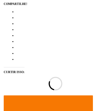
COMPARTILHE!
CURTIR ISSO:
Ca