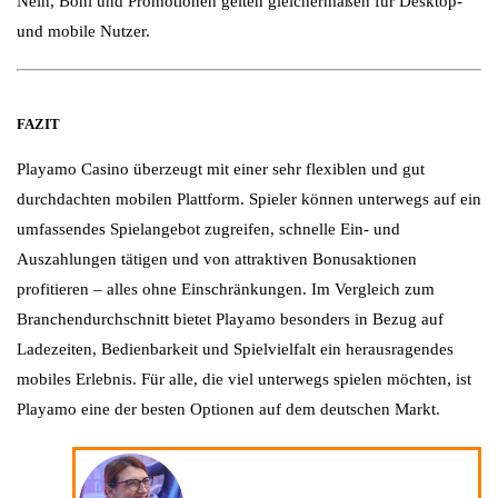
Nein, Boni und Promotionen gelten gleichermaßen für Desktop-
und mobile Nutzer.
FAZIT
Playamo Casino überzeugt mit einer sehr flexiblen und gut
durchdachten mobilen Plattform. Spieler können unterwegs auf ein
umfassendes Spielangebot zugreifen, schnelle Ein- und
Auszahlungen tätigen und von attraktiven Bonusaktionen
profitieren – alles ohne Einschränkungen. Im Vergleich zum
Branchendurchschnitt bietet Playamo besonders in Bezug auf
Ladezeiten, Bedienbarkeit und Spielvielfalt ein herausragendes
mobiles Erlebnis. Für alle, die viel unterwegs spielen möchten, ist
Playamo eine der besten Optionen auf dem deutschen Markt.