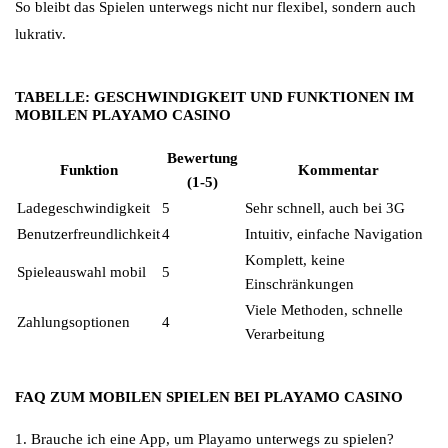
So bleibt das Spielen unterwegs nicht nur flexibel, sondern auch
lukrativ.
TABELLE: GESCHWINDIGKEIT UND FUNKTIONEN IM
MOBILEN PLAYAMO CASINO
Bewertung
Funktion
Kommentar
(1-5)
Ladegeschwindigkeit
5
Sehr schnell, auch bei 3G
Benutzerfreundlichkeit
4
Intuitiv, einfache Navigation
Komplett, keine
Spieleauswahl mobil
5
Einschränkungen
Viele Methoden, schnelle
Zahlungsoptionen
4
Verarbeitung
FAQ ZUM MOBILEN SPIELEN BEI PLAYAMO CASINO
1. Brauche ich eine App, um Playamo unterwegs zu spielen?