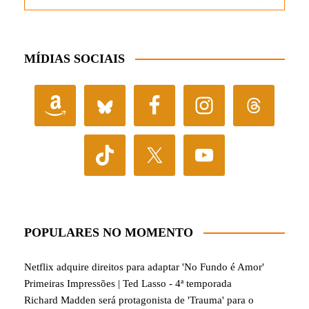
MÍDIAS SOCIAIS
POPULARES NO MOMENTO
Netflix adquire direitos para adaptar 'No Fundo é Amor'
Primeiras Impressões | Ted Lasso - 4ª temporada
Richard Madden será protagonista de 'Trauma' para o