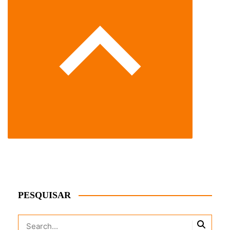
PESQUISAR