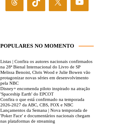
POPULARES NO MOMENTO
Listas | Confira os autores nacionais confirmados
na 28ª Bienal Internacional do Livro de SP
Melissa Benoist, Chris Wood e Julie Bowen vão
protagonizar novas séries em desenvolvimento
pela NBC
Disney+ encomenda piloto inspirado na atração
'Spaceship Earth' do EPCOT
Confira o que está confirmado na temporada
2026-2027 da ABC, CBS, FOX e NBC
Lançamentos da Semana | Nova temporada de
'Poker Face' e documentários nacionais chegam
nas plataformas de streaming