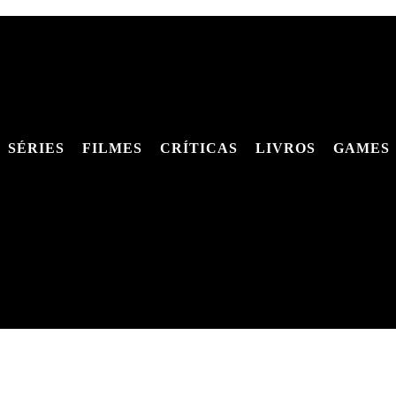
SÉRIES
FILMES
CRÍTICAS
LIVROS
GAMES
LANÇAMENTOS DA
FILMES
CRÍTICAS
LIVROS
FILM
SEMANA
STREAMING
PRIMEIRAS
GRAPHIC NOVELS/
APPLE TV
SÉRI
PLATAFORMAS
IMPRESSÕES
ABC
INGRESSOS
MANGÁ
GLOBOPLAY
DICAS
AMC | AMC+
HBO MAX
AMÉRICAS
NETFLIX
APPLE TV
PARAMOUNT+
Entre Séries
ÁSIA
PRIME VIDEO