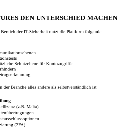
TURES DEN UNTERSCHIED MACHEN
reich der IT-Sicherheit nutzt die Plattform folgende
mmunikationsebenen
ionstests
ätzliche Schutzebene für Kontozugriffe
rhindern
etrugserkennung
der Branche alles andere als selbstverständlich ist.
ibung
ellizenz (z.B. Malta)
atenübertragungen
bstausschlussoptionen
zierung (2FA)