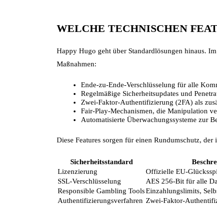
WELCHE TECHNISCHEN FEA
Happy Hugo geht über Standardlösungen hinaus. Im Be
Maßnahmen:
Ende-zu-Ende-Verschlüsselung für alle Ko
Regelmäßige Sicherheitsupdates und Penetrat
Zwei-Faktor-Authentifizierung (2FA) als zus
Fair-Play-Mechanismen, die Manipulation ve
Automatisierte Überwachungssysteme zur B
Diese Features sorgen für einen Rundumschutz, der in 
Sicherheitsstandard
Beschre
Lizenzierung
Offizielle EU-Glücksspi
SSL-Verschlüsselung
AES 256-Bit für alle D
Responsible Gambling Tools
Einzahlungslimits, Sel
Authentifizierungsverfahren
Zwei-Faktor-Authentifi