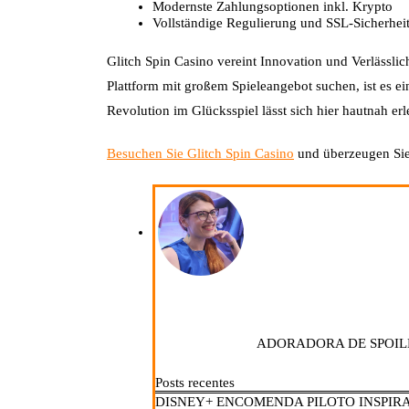
Modernste Zahlungsoptionen inkl. Krypto
Vollständige Regulierung und SSL-Sicherhei
Glitch Spin Casino vereint Innovation und Verlässlich
Plattform mit großem Spieleangebot suchen, ist es e
Revolution im Glücksspiel lässt sich hier hautnah er
Besuchen Sie Glitch Spin Casino
und überzeugen Sie 
ADORADORA DE SPOIL
Posts recentes
DISNEY+ ENCOMENDA PILOTO INSPIRA