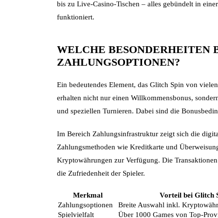
bis zu Live-Casino-Tischen – alles gebündelt in eine
funktioniert.
WELCHE BESONDERHEITEN B
ZAHLUNGSOPTIONEN?
Ein bedeutendes Element, das Glitch Spin von vielen 
erhalten nicht nur einen Willkommensbonus, sonder
und speziellen Turnieren. Dabei sind die Bonusbedin
Im Bereich Zahlungsinfrastruktur zeigt sich die digi
Zahlungsmethoden wie Kreditkarte und Überweisung
Kryptowährungen zur Verfügung. Die Transaktionen l
die Zufriedenheit der Spieler.
Merkmal
Vorteil bei Glitch 
Zahlungsoptionen
Breite Auswahl inkl. Kryptowäh
Spielvielfalt
Über 1000 Games von Top-Prov