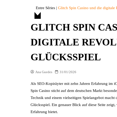
DIVERSOS
Entre Séries
|
Glitch Spin Casino und die digitale
ENTRE FATOS
GLITCH SPIN CAS
ENTREVISTAS
ESPECIAL
DIGITALE REVOL
LISTAS
OPINIÃO
GLÜCKSSPIEL
VITRINE
Ana Guedes
31/01/2026
PREMIAÇÕES
Als SEO-Kopiräyter mit zehn Jahren Erfahrung im i
Spin Casino sticht auf dem deutschen Markt besond
Technik und einem vielseitigen Spielangebot macht di
Glücksspiel. Ein genauer Blick auf diese Seite zeigt, 
Erfahrung bietet.