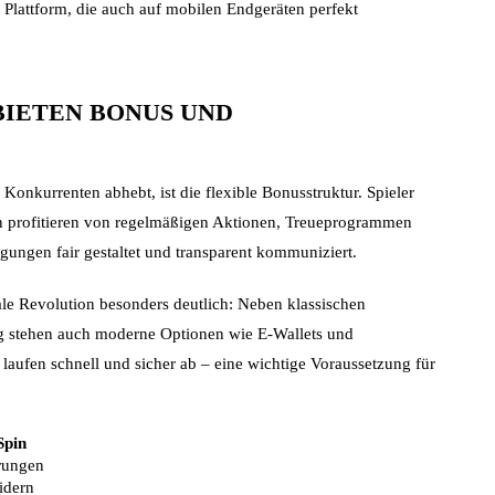
r Plattform, die auch auf mobilen Endgeräten perfekt
IETEN BONUS UND
Konkurrenten abhebt, ist die flexible Bonusstruktur. Spieler
n profitieren von regelmäßigen Aktionen, Treueprogrammen
gungen fair gestaltet und transparent kommuniziert.
tale Revolution besonders deutlich: Neben klassischen
 stehen auch moderne Optionen wie E-Wallets und
aufen schnell und sicher ab – eine wichtige Voraussetzung für
Spin
rungen
idern