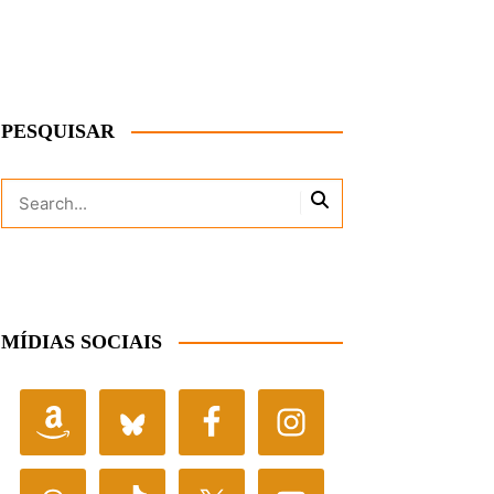
PESQUISAR
MÍDIAS SOCIAIS