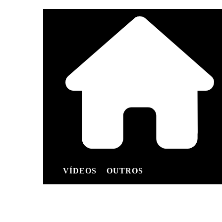
Skip
to
content
VÍDEOS
OUTROS
CAMPANHAS
Entretenha-se!
CONTATO