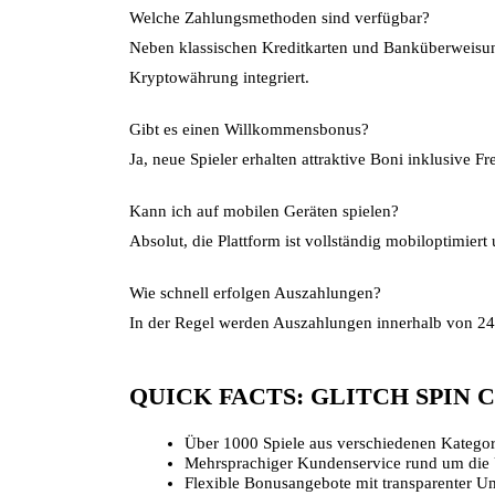
Welche Zahlungsmethoden sind verfügbar?
Neben klassischen Kreditkarten und Banküberweisunge
Kryptowährung integriert.
Gibt es einen Willkommensbonus?
Ja, neue Spieler erhalten attraktive Boni inklusive F
Kann ich auf mobilen Geräten spielen?
Absolut, die Plattform ist vollständig mobiloptimier
Wie schnell erfolgen Auszahlungen?
In der Regel werden Auszahlungen innerhalb von 24 
QUICK FACTS: GLITCH SPIN 
Über 1000 Spiele aus verschiedenen Kategor
Mehrsprachiger Kundenservice rund um die
Flexible Bonusangebote mit transparenter U