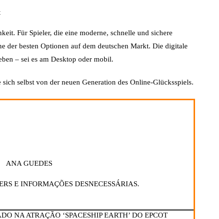
t
keit. Für Spieler, die eine moderne, schnelle und sichere
ine der besten Optionen auf dem deutschen Markt. Die digitale
leben – sei es am Desktop oder mobil.
sich selbst von der neuen Generation des Online-Glücksspiels.
ANA GUEDES
ERS E INFORMAÇÕES DESNECESSÁRIAS.
DO NA ATRAÇÃO ‘SPACESHIP EARTH’ DO EPCOT