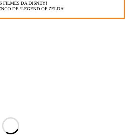
S FILMES DA DISNEY!
NCO DE ‘LEGEND OF ZELDA’
Carrega