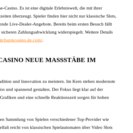
PARAMOUNT+
e-Casino. Es ist eine digitale Erlebniswelt, die mit ihrer
PEACOCK
iten überzeugt. Spieler finden hier nicht nur klassische Slots,
PRIME VIDEO
de Live-Dealer-Angebote. Bereits beim ersten Besuch fällt
er sicheren Zahlungsabwicklung widerspiegelt. Weitere Details
glitchspincasino.de.com/
.
ASINO NEUE MASSSTÄBE IM G
radition und Innovation zu meistern. Im Kern stehen modernste
los und spannend gestalten. Der Fokus liegt klar auf der
e Grafiken und eine schnelle Reaktionszeit sorgen für hohen
hen Sammlung von Spielen verschiedener Top-Provider wie
falt reicht von klassischen Spielautomaten über Video Slots