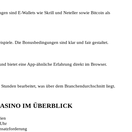
n sind E-Wallets wie Skrill und Neteller sowie Bitcoin als
reispiele. Die Bonusbedingungen sind klar und fair gestaltet.
t und bietet eine App-ähnliche Erfahrung direkt im Browser.
Stunden bearbeitet, was über dem Branchendurchschnitt liegt.
CASINO IM ÜBERBLICK
ien
 Uhr
msatzforderung