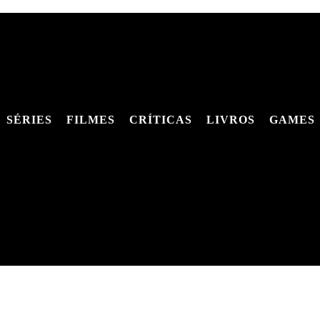
SÉRIES
FILMES
CRÍTICAS
LIVROS
GAMES
LANÇAMENTOS DA
FILMES
CRÍTICAS
LIVROS
FILM
SEMANA
STREAMING
PRIMEIRAS
GRAPHIC NOVELS/
APPLE TV
SÉRI
PLATAFORMAS
IMPRESSÕES
ABC
INGRESSOS
MANGÁ
GLOBOPLAY
DICAS
AMC | AMC+
HBO MAX
AMÉRICAS
NETFLIX
APPLE TV
PARAMOUNT+
Entre Séries
ÁSIA
PRIME VIDEO