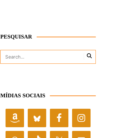
PESQUISAR
MÍDIAS SOCIAIS