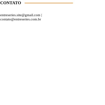
CONTATO
entreseries.site@gmail.com |
contato@entreseries.com.br