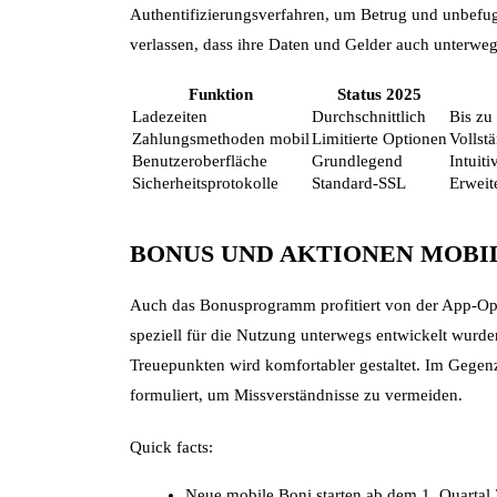
Authentifizierungsverfahren, um Betrug und unbefugt
verlassen, dass ihre Daten und Gelder auch unterweg
Funktion
Status 2025
Ladezeiten
Durchschnittlich
Bis zu
Zahlungsmethoden mobil
Limitierte Optionen
Vollst
Benutzeroberfläche
Grundlegend
Intuiti
Sicherheitsprotokolle
Standard-SSL
Erweit
BONUS UND AKTIONEN MOBI
Auch das Bonusprogramm profitiert von der App-Opti
speziell für die Nutzung unterwegs entwickelt wurde
Treuepunkten wird komfortabler gestaltet. Im Gege
formuliert, um Missverständnisse zu vermeiden.
Quick facts:
Neue mobile Boni starten ab dem 1. Quartal