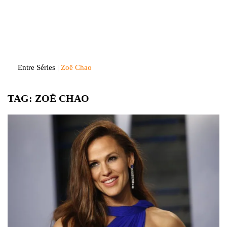
Skip
to
Entre Séries
Entretenha-se!
content
Entre Séries
|
Zoë Chao
TAG:
ZOË CHAO