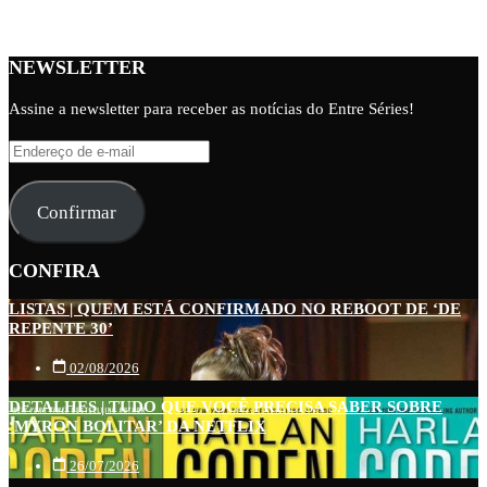
NEWSLETTER
Assine a newsletter para receber as notícias do Entre Séries!
Endereço
de
e-
Confirmar
mail
CONFIRA
LISTAS | QUEM ESTÁ CONFIRMADO NO REBOOT DE ‘DE
REPENTE 30’
02/08/2026
DETALHES | TUDO QUE VOCÊ PRECISA SABER SOBRE
‘MYRON BOLITAR’ DA NETFLIX
26/07/2026