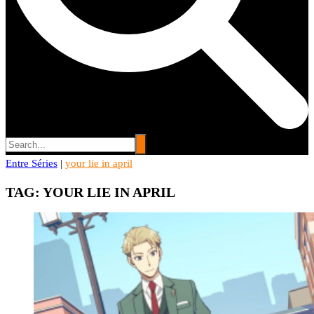
Entre Séries
Entre Séries
|
your lie in april
Entretenha-se!
TAG:
YOUR LIE IN APRIL