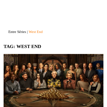
Skip
to
Entre Séries
Entretenha-se!
content
Entre Séries
|
West End
TAG:
WEST END