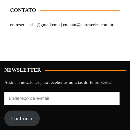
CONTATO
entreseries.site@gmail.com | contato@entreseries.com.br
NEWSLETTER
Assine a newsletter para receber as notícias do Entre Séries!
Endereço
de
e-
mail
Confirmar