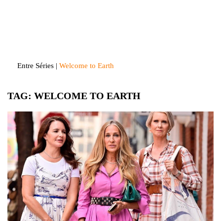
Skip
to
Entre Séries
Entretenha-se!
content
Entre Séries
|
Welcome to Earth
TAG:
WELCOME TO EARTH