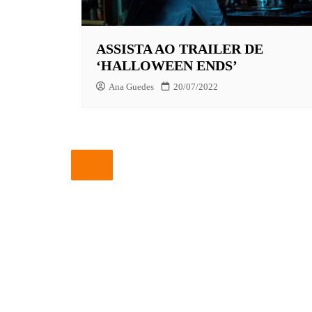
EUROPA
ASSISTA AO TRAILER DE
FOX | F
‘HALLOWEEN ENDS’
GLOBOP
Ana Guedes
20/07/2022
HBO | 
INFANT
NBC
NETFLI
OUTROS
PARAMO
PEACOC
PRIME 