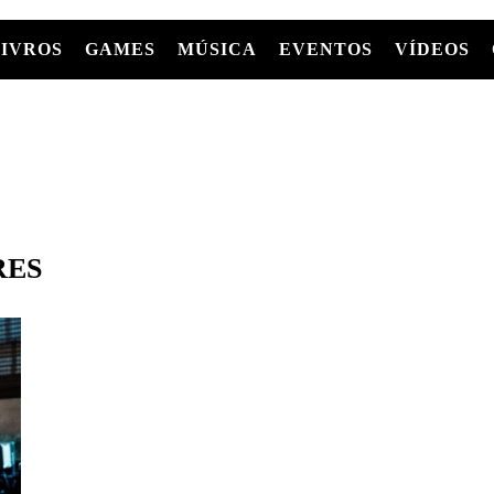
LIVROS
GAMES
MÚSICA
EVENTOS
VÍDEOS
LIVROS
FILMES
MÚSICA
SHOWS
Entre Séries
GRAPHIC NOVELS/HQS
APPLE TV
SÉRIES
MANGÁ
GLOBOPLAY
MC+
HBO MAX
AS
RES
NETFLIX
TV
PARAMOUNT+
PRIME VIDEO
+