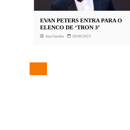
EUROPA
EVAN PETERS ENTRA PARA O
FOX | F
ELENCO DE ‘TRON 3’
GLOBOP
Ana Guedes
28/06/2023
HBO | 
INFANT
NBC
NETFLI
OUTROS
PARAMO
PEACOC
PRIME 