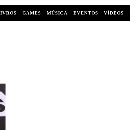
LIVROS
GAMES
MÚSICA
EVENTOS
VÍDEOS
LIVROS
FILMES
MÚSICA
SHOWS
Entre Séries
GRAPHIC NOVELS/HQS
APPLE TV
SÉRIES
MANGÁ
GLOBOPLAY
MC+
HBO MAX
AS
NETFLIX
TV
PARAMOUNT+
PRIME VIDEO
+