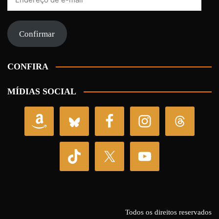
de
e-
mail
Confirmar
CONFIRA
MÍDIAS SOCIAL
Todos os direitos reservados