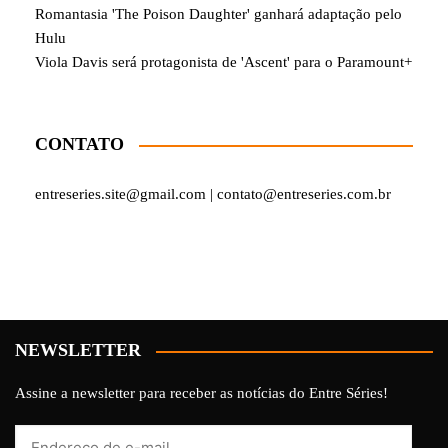
Romantasia 'The Poison Daughter' ganhará adaptação pelo
Hulu
Viola Davis será protagonista de 'Ascent' para o Paramount+
CONTATO
entreseries.site@gmail.com | contato@entreseries.com.br
NEWSLETTER
Assine a newsletter para receber as notícias do Entre Séries!
Endereço