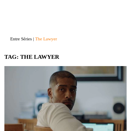
Skip
to
Entre Séries
Entretenha-se!
content
Entre Séries
|
The Lawyer
TAG:
THE LAWYER