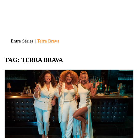
Skip
to
Entre Séries
Entretenha-se!
content
Entre Séries
|
Terra Brava
TAG:
TERRA BRAVA