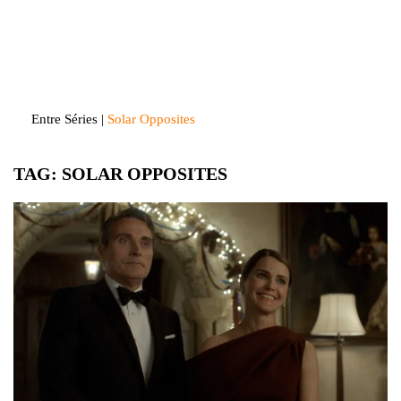
Skip
to
Entre Séries
Entretenha-se!
content
Entre Séries
|
Solar Opposites
TAG:
SOLAR OPPOSITES