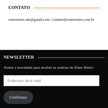
CONTATO
entreseries.site@gmail.com | contato@entreseries.com.br
NEWSLETTER
Assine a newsletter para receber as notícias do Entre Séries!
Endereço
de
e-
mail
Confirmar