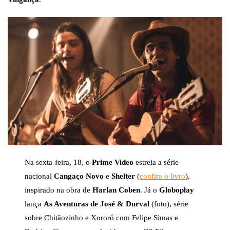
Na sexta-feira, 18, o
Prime Video
estreia a série
nacional
Cangaço Novo
e
Shelter
(
confira o livro
),
inspirado na obra de
Harlan Coben
. Já o
Globoplay
lança
As Aventuras de José & Durval
(foto), série
sobre Chitãozinho e Xororó com Felipe Simas e