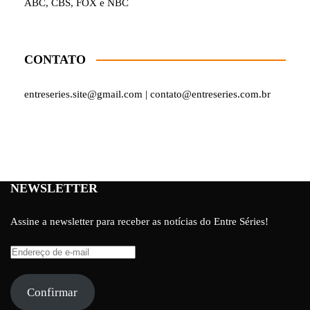
ABC, CBS, FOX e NBC
CONTATO
entreseries.site@gmail.com | contato@entreseries.com.br
NEWSLETTER
Assine a newsletter para receber as notícias do Entre Séries!
Endereço
de
e-
Confirmar
mail