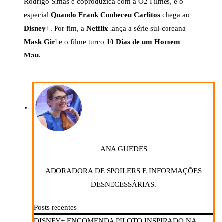
Rodrigo Simas e coproduzida com a O2 Filmes, e o
especial
Quando Frank Conheceu Carlitos
chega ao
Disney+
. Por fim, a
Netflix
lança a série sul-coreana
Mask Girl
e o filme turco
10 Dias de um Homem
Mau
.
ANA GUEDES
ADORADORA DE SPOILERS E INFORMAÇÕES
DESNECESSÁRIAS.
Posts recentes
DISNEY+ ENCOMENDA PILOTO INSPIRADO NA