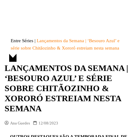
Skip
to
Entre Séries
Entretenha-se!
content
Entre Séries
|
Lançamentos da Semana | ‘Besouro Azul’ e
série sobre Chitãozinho & Xororó estreiam nesta semana
LANÇAMENTOS DA SEMANA |
‘BESOURO AZUL’ E SÉRIE
SOBRE CHITÃOZINHO &
XORORÓ ESTREIAM NESTA
SEMANA
Ana Guedes
12/08/2023
OUTROS DESTAQUES SÃO A TEMPORADA FINAL DE