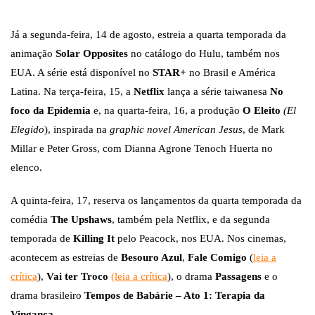
Já a segunda-feira, 14 de agosto, estreia a quarta temporada da
animação
Solar Opposites
no catálogo do Hulu, também nos
EUA. A série está disponível no
STAR+
no Brasil e América
Latina. Na terça-feira, 15, a
Netflix
lança a série taiwanesa
No
foco da Epidemia
e, na quarta-feira, 16, a produção
O Eleito
(El
Elegido
), inspirada na
graphic novel
American Jesus
, de Mark
Millar e Peter Gross, com Dianna Agrone Tenoch Huerta no
elenco.
A quinta-feira, 17, reserva os lançamentos da quarta temporada da
comédia
The Upshaws
, também pela Netflix, e da segunda
temporada de
Killing It
pelo Peacock, nos EUA. Nos cinemas,
acontecem as estreias de
Besouro Azul
,
Fale Comigo
(
leia a
crítica
),
Vai ter Troco
(leia a crítica
), o drama
Passagens
e o
drama brasileiro
Tempos de Babárie – Ato 1: Terapia da
Vingança
.