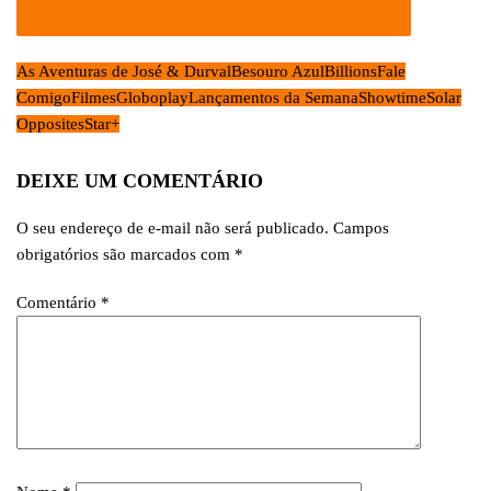
As Aventuras de José & Durval
Besouro Azul
Billions
Fale
Comigo
Filmes
Globoplay
Lançamentos da Semana
Showtime
Solar
Opposites
Star+
DEIXE UM COMENTÁRIO
O seu endereço de e-mail não será publicado.
Campos
obrigatórios são marcados com
*
Comentário
*