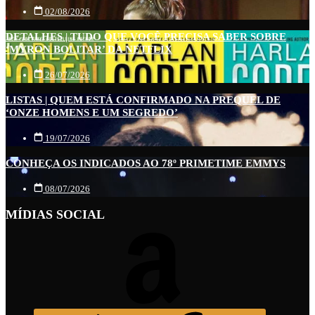
02/08/2026
DETALHES | TUDO QUE VOCÊ PRECISA SABER SOBRE
‘MYRON BOLITAR’ DA NETFLIX
26/07/2026
LISTAS | QUEM ESTÁ CONFIRMADO NA PREQUEL DE
‘ONZE HOMENS E UM SEGREDO’
19/07/2026
CONHEÇA OS INDICADOS AO 78º PRIMETIME EMMYS
08/07/2026
MÍDIAS SOCIAL