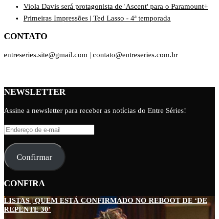
Viola Davis será protagonista de 'Ascent' para o Paramount+
Primeiras Impressões | Ted Lasso - 4ª temporada
CONTATO
entreseries.site@gmail.com | contato@entreseries.com.br
NEWSLETTER
Assine a newsletter para receber as notícias do Entre Séries!
Endereço
de
e-
Confirmar
mail
CONFIRA
LISTAS | QUEM ESTÁ CONFIRMADO NO REBOOT DE ‘DE
REPENTE 30’