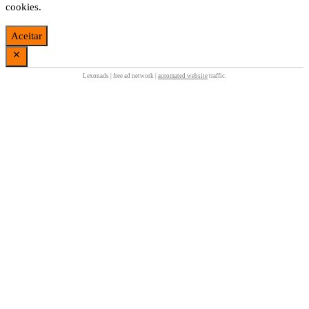
cookies.
Aceitar
Lexonads | free ad network |
automated website
traffic.