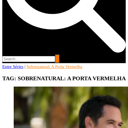
Entre Séries
Entre Séries
|
Sobrenatural: A Porta Vermelha
Entretenha-se!
TAG:
SOBRENATURAL: A PORTA VERMELHA