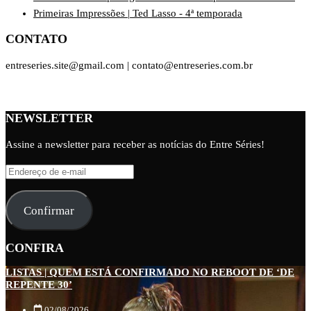
Primeiras Impressões | Ted Lasso - 4ª temporada
CONTATO
entreseries.site@gmail.com | contato@entreseries.com.br
NEWSLETTER
Assine a newsletter para receber as notícias do Entre Séries!
Endereço
de
e-
Confirmar
mail
CONFIRA
LISTAS | QUEM ESTÁ CONFIRMADO NO REBOOT DE ‘DE
REPENTE 30’
02/08/2026