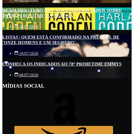
DETALHES | TUDO QUE VOCÊ PRECISA SABER SOBRE
‘MYRON BOLITAR’ DA NETFLIX
26/07/2026
LISTAS | QUEM ESTÁ CONFIRMADO NA PREQUEL DE
‘ONZE HOMENS E UM SEGREDO’
19/07/2026
CONHEÇA OS INDICADOS AO 78º PRIMETIME EMMYS
08/07/2026
MÍDIAS SOCIAL