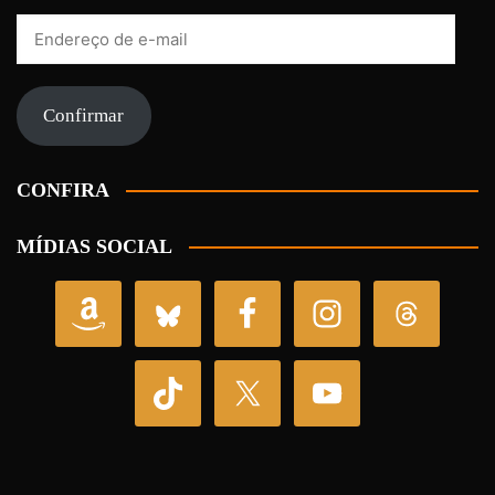
Endereço
de
e-
mail
Confirmar
CONFIRA
MÍDIAS SOCIAL