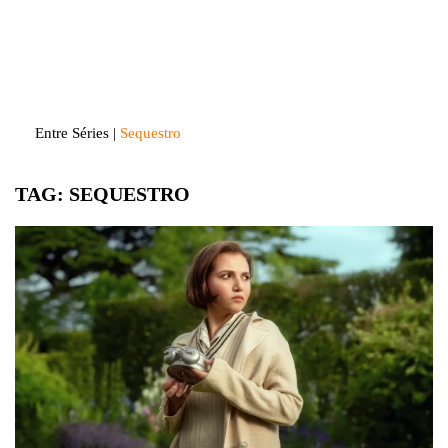
Skip
to
Entre Séries
Entretenha-se!
content
Entre Séries
|
Sequestro
TAG:
SEQUESTRO