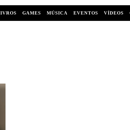
LIVROS
GAMES
MÚSICA
EVENTOS
VÍDEOS
LIVROS
FILMES
MÚSICA
SHOWS
Entre Séries
GRAPHIC NOVELS/HQS
APPLE TV
SÉRIES
MANGÁ
GLOBOPLAY
MC+
HBO MAX
AS
NETFLIX
TV
PARAMOUNT+
PRIME VIDEO
+