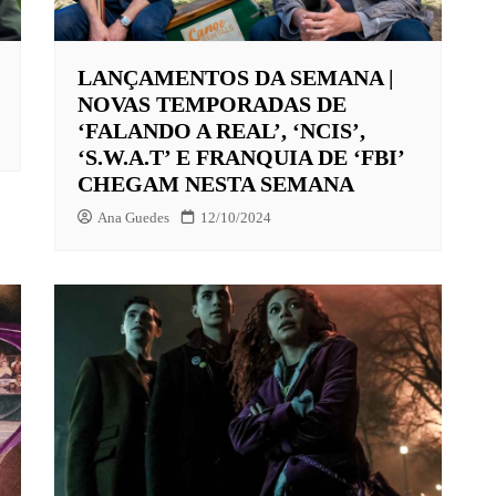
LANÇAMENTOS DA SEMANA |
X
NOVAS TEMPORADAS DE
LAY
‘FALANDO A REAL’, ‘NCIS’,
‘S.W.A.T’ E FRANQUIA DE ‘FBI’
HBO MAX
CHEGAM NESTA SEMANA
O-JUVENIL
Ana Guedes
12/10/2024
X
UNT+
K
VIDEO