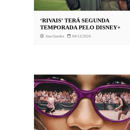
EUROPA
‘RIVAIS’ TERÁ SEGUNDA
FOX | F
TEMPORADA PELO DISNEY+
GLOBOP
Ana Guedes
04/12/2024
HBO | 
INFANT
NBC
NETFLI
OUTROS
PARAMO
PEACOC
PRIME 