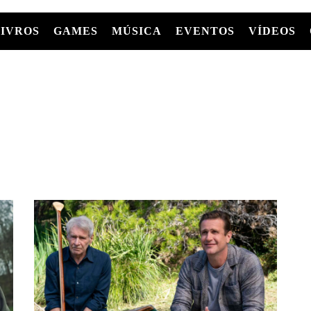
LIVROS
GAMES
MÚSICA
EVENTOS
VÍDEOS
LIVROS
FILMES
MÚSICA
SHOWS
Entre Séries
GRAPHIC NOVELS/HQS
APPLE TV
SÉRIES
MANGÁ
GLOBOPLAY
MC+
HBO MAX
AS
NETFLIX
TV
PARAMOUNT+
PRIME VIDEO
+