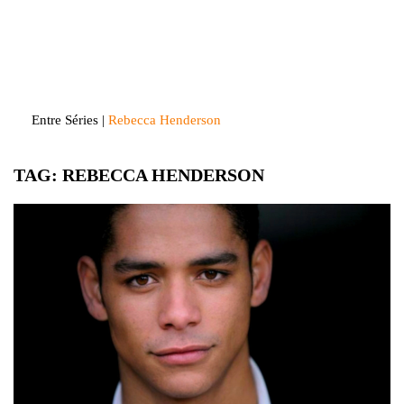
Skip
to
Entre Séries
Entretenha-se!
content
Entre Séries
|
Rebecca Henderson
TAG:
REBECCA HENDERSON