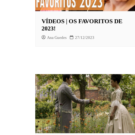
EUROPA
VÍDEOS | OS FAVORITOS DE
FOX | F
2023!
GLOBOP
Ana Guedes
27/12/2023
HBO | 
INFANT
NBC
NETFLI
OUTROS
PARAMO
PEACOC
PRIME 