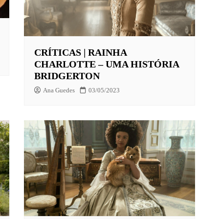
X
CRÍTICAS | RAINHA
LAY
CHARLOTTE – UMA HISTÓRIA
HBO MAX
BRIDGERTON
O-JUVENIL
Ana Guedes
03/05/2023
X
UNT+
K
VIDEO