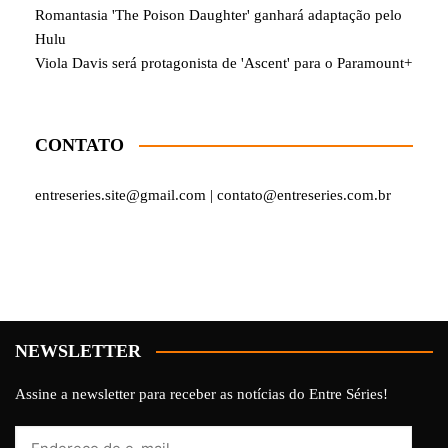
Romantasia 'The Poison Daughter' ganhará adaptação pelo
Hulu
Viola Davis será protagonista de 'Ascent' para o Paramount+
CONTATO
entreseries.site@gmail.com | contato@entreseries.com.br
NEWSLETTER
Assine a newsletter para receber as notícias do Entre Séries!
Endereço