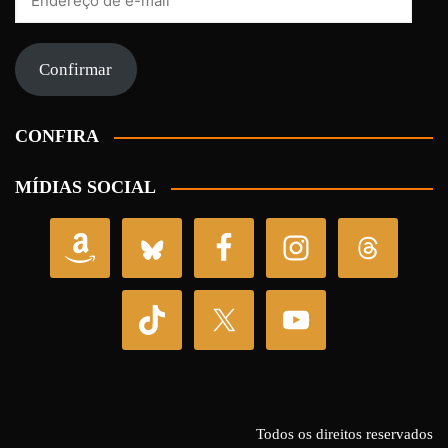
de
e-
mail
Confirmar
CONFIRA
MÍDIAS SOCIAL
Todos os direitos reservados