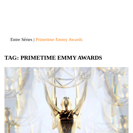
Skip
to
Entre Séries
Entretenha-se!
content
Entre Séries
|
Primetime Emmy Awards
TAG:
PRIMETIME EMMY AWARDS