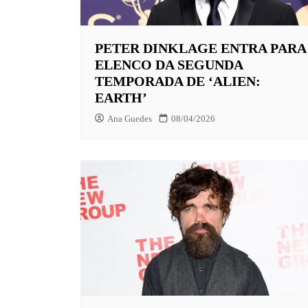
EUROPA
PETER DINKLAGE ENTRA PARA
FOX | F
ELENCO DA SEGUNDA
GLOBOP
TEMPORADA DE ‘ALIEN:
EARTH’
HBO | 
Ana Guedes
08/04/2026
INFANT
NBC
NETFLI
OUTROS
PARAMO
PEACOC
PRIME 