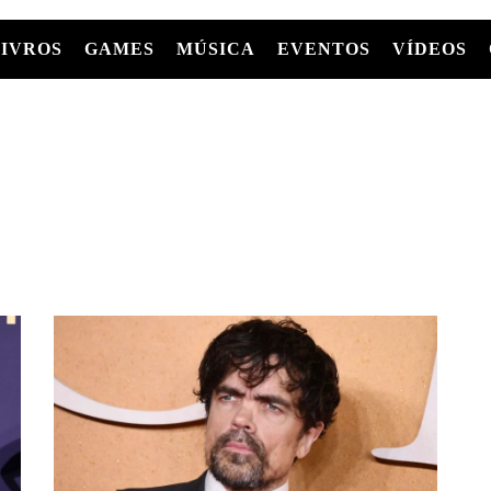
LIVROS
GAMES
MÚSICA
EVENTOS
VÍDEOS
LIVROS
FILMES
MÚSICA
SHOWS
Entre Séries
GRAPHIC NOVELS/HQS
APPLE TV
SÉRIES
MANGÁ
GLOBOPLAY
MC+
HBO MAX
AS
NETFLIX
TV
PARAMOUNT+
PRIME VIDEO
+