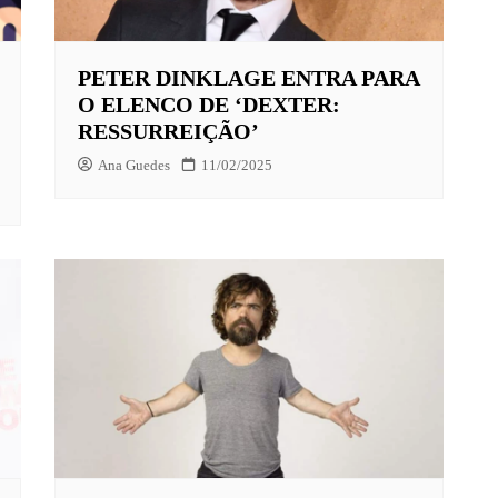
PETER DINKLAGE ENTRA PARA
X
O ELENCO DE ‘DEXTER:
LAY
RESSURREIÇÃO’
HBO MAX
Ana Guedes
11/02/2025
O-JUVENIL
X
UNT+
K
VIDEO