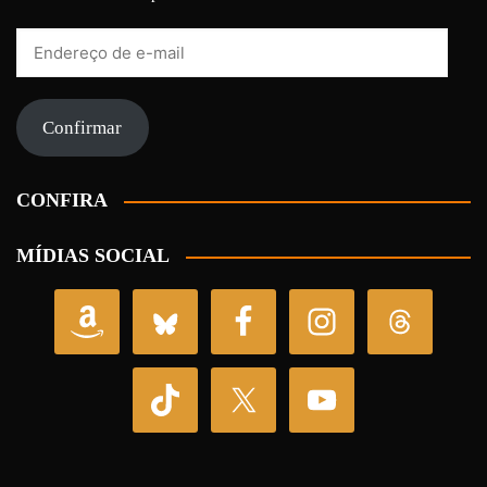
Endereço
de
e-
mail
Confirmar
CONFIRA
MÍDIAS SOCIAL