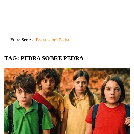
Skip
to
Entre Séries
Entretenha-se!
content
Entre Séries
|
Pedra sobre Pedra
TAG:
PEDRA SOBRE PEDRA