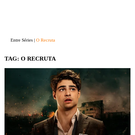
Skip
to
Entre Séries
Entretenha-se!
content
Entre Séries
|
O Recruta
TAG:
O RECRUTA