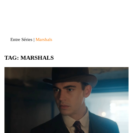
Skip
to
Entre Séries
Entretenha-se!
content
Entre Séries
|
Marshals
TAG:
MARSHALS