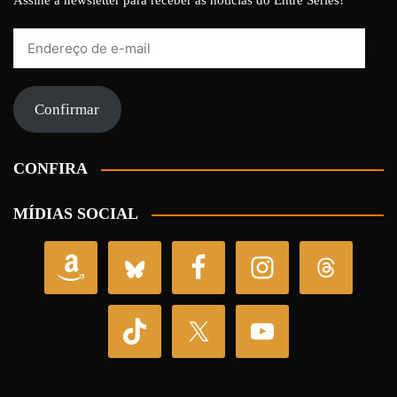
Endereço
de
e-
mail
Confirmar
CONFIRA
MÍDIAS SOCIAL