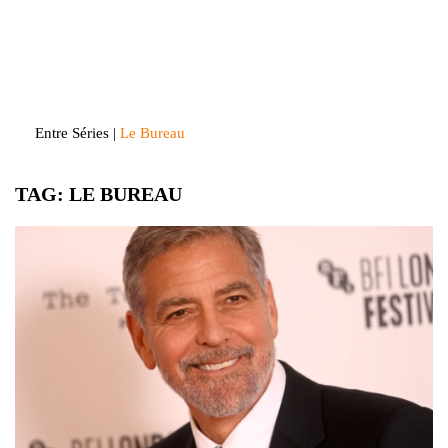
Skip
to
Entre Séries
Entretenha-se!
content
Entre Séries
|
Le Bureau
TAG:
LE BUREAU