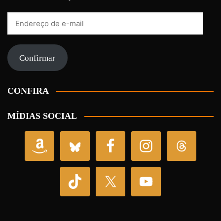
Endereço
de
e-
mail
Confirmar
CONFIRA
MÍDIAS SOCIAL