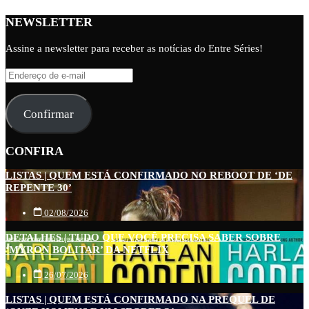
NEWSLETTER
Assine a newsletter para receber as notícias do Entre Séries!
Endereço
de
e-
Confirmar
mail
CONFIRA
LISTAS | QUEM ESTÁ CONFIRMADO NO REBOOT DE ‘DE
REPENTE 30’
02/08/2026
DETALHES | TUDO QUE VOCÊ PRECISA SABER SOBRE
‘MYRON BOLITAR’ DA NETFLIX
26/07/2026
LISTAS | QUEM ESTÁ CONFIRMADO NA PREQUEL DE