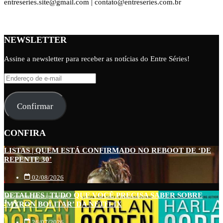
entreseries.site@gmail.com | contato@entreseries.com.br
NEWSLETTER
Assine a newsletter para receber as notícias do Entre Séries!
Endereço
de
e-
Confirmar
mail
CONFIRA
LISTAS | QUEM ESTÁ CONFIRMADO NO REBOOT DE ‘DE
REPENTE 30’
02/08/2026
DETALHES | TUDO QUE VOCÊ PRECISA SABER SOBRE
‘MYRON BOLITAR’ DA NETFLIX
26/07/2026