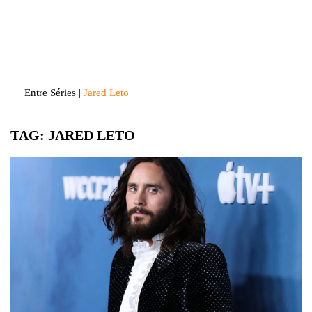
Skip
to
Entre Séries
Entretenha-se!
content
Entre Séries
|
Jared Leto
TAG:
JARED LETO