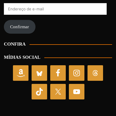
Endereço
de
e-
mail
Confirmar
CONFIRA
MÍDIAS SOCIAL