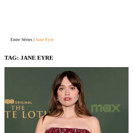
Skip
to
Entre Séries
Entretenha-se!
content
Entre Séries
|
Jane Eyre
TAG:
JANE EYRE